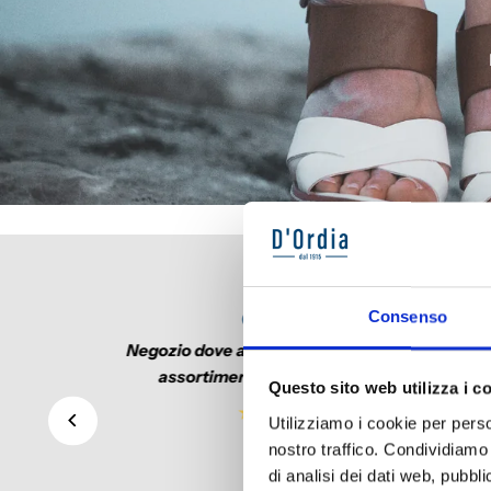
4.7 +1200 R
Consenso
Gerardo
da
Negozio dove acquisto scarpe con vasto
assortimento per uomo e donna
Questo sito web utilizza i c
Utilizziamo i cookie per perso
nostro traffico. Condividiamo 
di analisi dei dati web, pubbl