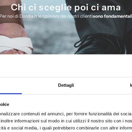
Chi ci sceglie poi ci ama
Per noi di Dordia.it le opinioni dei nostri clienti
sono fondamental
ECENSIONI Basato su + oltre 1200 recen
Dettagli
Eugenio
Ottimo servizio, negozio ben fornito, con
scarpe alla moda e di vari marchi. Consiglio
ookie
vivamente.
nalizzare contenuti ed annunci, per fornire funzionalità dei socia
inoltre informazioni sul modo in cui utilizzi il nostro sito con i n
icità e social media, i quali potrebbero combinarle con altre inform