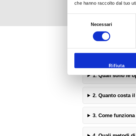
che hanno raccolto dal tuo uti
Selezione
Necessari
del
consenso
Rifiuta
1. Quali sono le o
2. Quanto costa i
3. Come funziona 
4. Quali metodi d