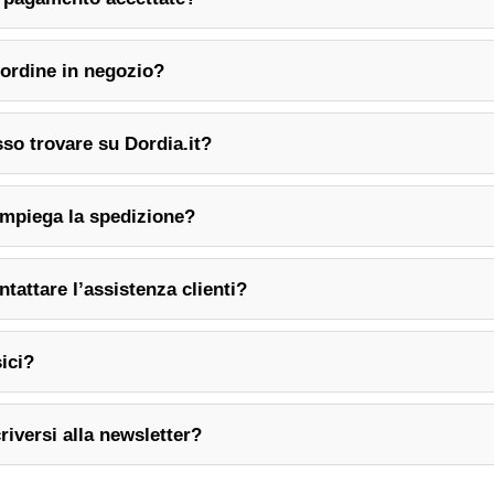
l’ordine in negozio?
sso trovare su Dordia.it?
impiega la spedizione?
tattare l’assistenza clienti?
sici?
criversi alla newsletter?