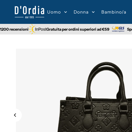
Vai direttamente ai contenuti
Uomo
Donna
Bambino/a
censioni
Gratuita per ordini superiori ad €59
Spedizione