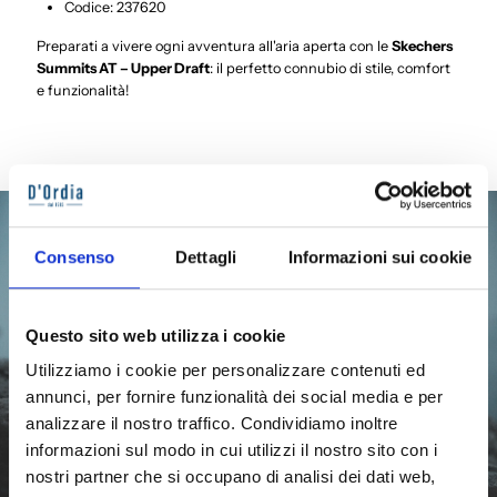
Codice: 237620
Preparati a vivere ogni avventura all'aria aperta con le
Skechers
Summits AT – Upper Draft
: il perfetto connubio di stile, comfort
e funzionalità!
Consenso
Dettagli
Informazioni sui cookie
Questo sito web utilizza i cookie
Chi ci sceglie poi ci ama
Utilizziamo i cookie per personalizzare contenuti ed
Per noi di Dordia.it le opinioni dei nostri clienti
sono fondamentali
annunci, per fornire funzionalità dei social media e per
analizzare il nostro traffico. Condividiamo inoltre
informazioni sul modo in cui utilizzi il nostro sito con i
nostri partner che si occupano di analisi dei dati web,