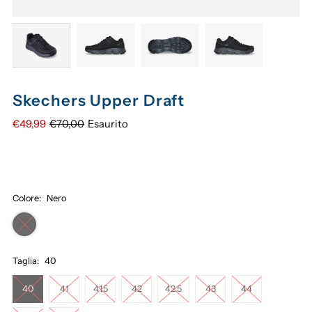
Skechers Upper Draft
€49,99
€70,00
Esaurito
Colore:
Nero
Taglia:
40
40
41
41.5
42
42.5
43
44