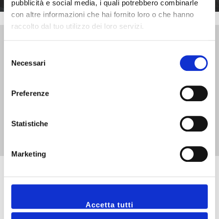
pubblicità e social media, i quali potrebbero combinarle
con altre informazioni che hai fornito loro o che hanno
raccolto dal tuo utilizzo dei loro servizi.
4.7 +1200 RECENSIONI Basato su + oltre
1200 recensioni Google
Selezione
Necessari
del
Gerardo
consenso
Negozio dove acquisto scarpe con vasto assortimento per
Preferenze
uomo e donna
Statistiche
Marketing
Domande Frequenti
Accetta tutti