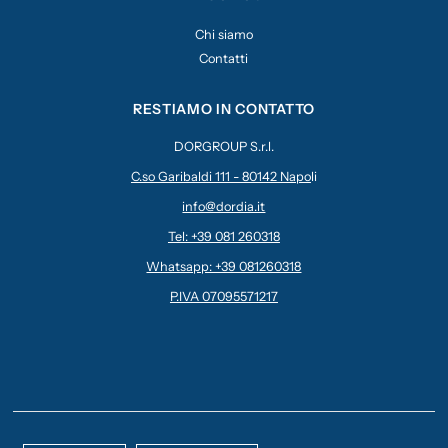
Chi siamo
Contatti
RESTIAMO IN CONTATTO
DORGROUP S.r.l.
C.so Garibaldi 111 - 80142 Napo
li
info@dordia.it
Tel: +39 081 260318
Whatsapp: +39 081260318
P.IVA 07095571217