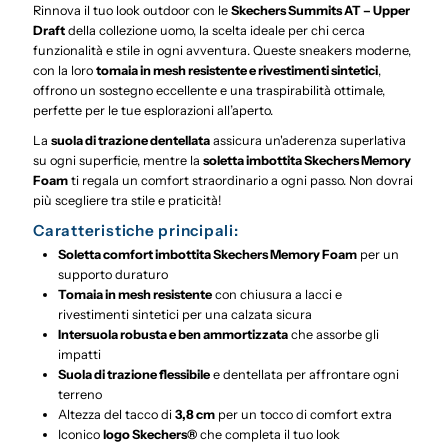
Rinnova il tuo look outdoor con le
Skechers Summits AT – Upper
Draft
della collezione uomo, la scelta ideale per chi cerca
funzionalità e stile in ogni avventura. Queste sneakers moderne,
con la loro
tomaia in mesh resistente e rivestimenti sintetici
,
offrono un sostegno eccellente e una traspirabilità ottimale,
perfette per le tue esplorazioni all’aperto.
La
suola di trazione dentellata
assicura un'aderenza superlativa
su ogni superficie, mentre la
soletta imbottita Skechers Memory
Foam
ti regala un comfort straordinario a ogni passo. Non dovrai
più scegliere tra stile e praticità!
Caratteristiche principali:
Soletta comfort imbottita Skechers Memory Foam
per un
supporto duraturo
Tomaia in mesh resistente
con chiusura a lacci e
rivestimenti sintetici per una calzata sicura
Intersuola robusta e ben ammortizzata
che assorbe gli
impatti
Suola di trazione flessibile
e dentellata per affrontare ogni
terreno
Altezza del tacco di
3,8 cm
per un tocco di comfort extra
Iconico
logo Skechers®
che completa il tuo look