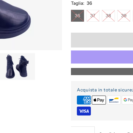
Taglia:
36
36
37
38
39
Acquista in totale sicure