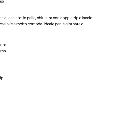
eso
na allacciato
in pelle, c
hiusura con doppia zip e laccio
essibile e molto comoda. Ideale per le giornate di
.
suto
mma
ip