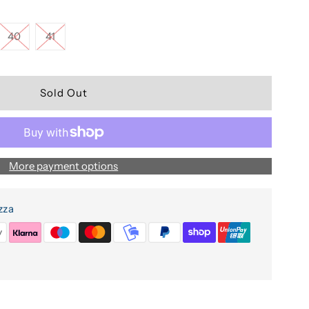
40
41
More payment options
zza