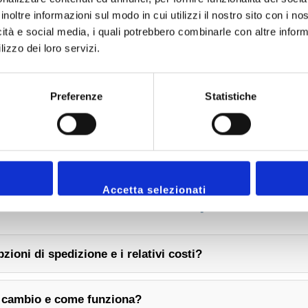
scarpe alla moda e di vari marchi. Consiglio
inoltre informazioni sul modo in cui utilizzi il nostro sito con i n
vivamente.
icità e social media, i quali potrebbero combinarle con altre inform
lizzo dei loro servizi.
Preferenze
Statistiche
Accetta selezionati
Domande Frequenti
pzioni di spedizione e i relativi costi?
l cambio e come funziona?