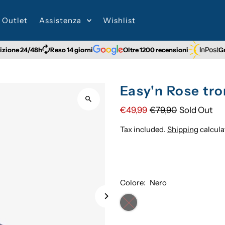
Outlet
Assistenza
Wishlist
4/48h
Reso 14 giorni
Oltre 1200 recensioni
Gratuita p
Easy'n Rose tro
€49,99
€79,90
Sold Out
Tax included.
Shipping
calcula
Colore:
Nero