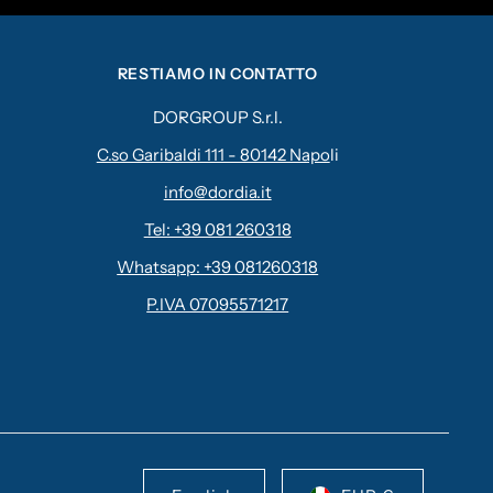
RESTIAMO IN CONTATTO
DORGROUP S.r.l.
C.so Garibaldi 111 - 80142 Napo
li
info@dordia.it
Tel: +39 081 260318
Whatsapp: +39 081260318
P.IVA 07095571217