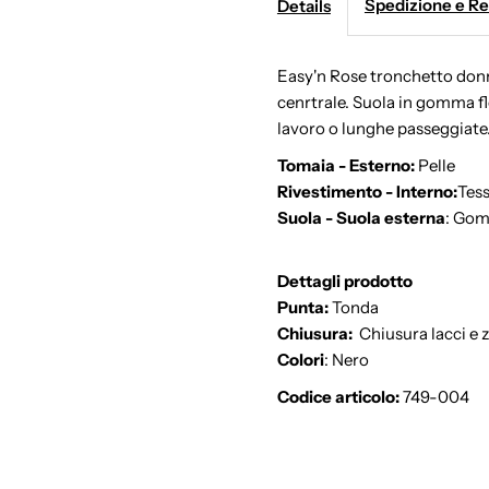
Spedizione e R
Details
Easy'n Rose tronchetto don
cenrtrale. Suola in gomma fl
lavoro o lunghe passeggiate
Tomaia - Esterno:
Pelle
Rivestimento - Interno:
Tes
Suola - Suola esterna
: Go
Dettagli prodotto
Punta:
Tonda
Chiusura:
Chiusura lacci e z
Colori
: Nero
Codice articolo:
749-004