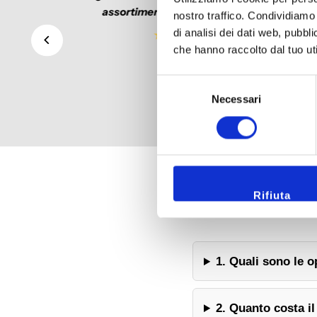
assortimento per uomo e donna
nostro traffico. Condividiamo 
di analisi dei dati web, pubbl
che hanno raccolto dal tuo uti
Selezione
Necessari
del
consenso
Rifiuta
1. Quali sono le o
2. Quanto costa i