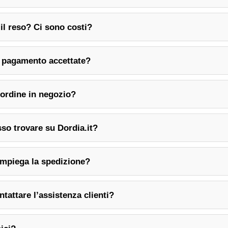
il reso? Ci sono costi?
i pagamento accettate?
l’ordine in negozio?
sso trovare su Dordia.it?
impiega la spedizione?
tattare l’assistenza clienti?