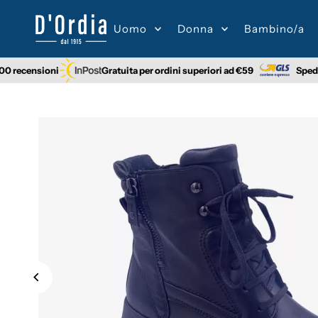
Skip to content
Uomo
Donna
Bambino/a
nsioni
Gratuita per ordini superiori ad €59
Spedizione 2