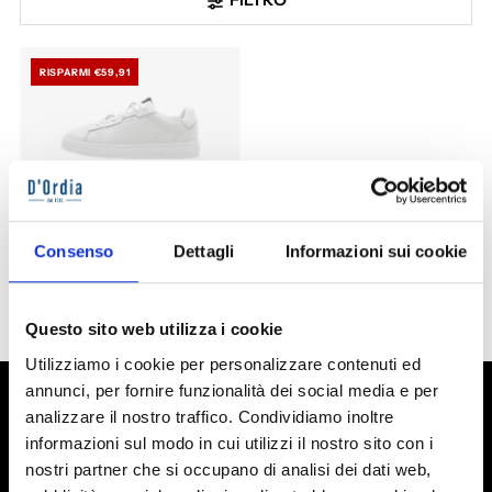
RISPARMI €59,91
Colmar Bates Blank
Consenso
Dettagli
Informazioni sui cookie
€49,99
€109,90
colore:
Questo sito web utilizza i cookie
Utilizziamo i cookie per personalizzare contenuti ed
annunci, per fornire funzionalità dei social media e per
analizzare il nostro traffico. Condividiamo inoltre
Iscriviti alla nostra newsletter
informazioni sul modo in cui utilizzi il nostro sito con i
Iscriviti alla nostra newsletter per rimanere aggiornato su saldi
nostri partner che si occupano di analisi dei dati web,
ed eventi. In regalo per te un codice sconto di €5 per ordini