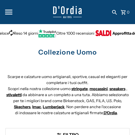
Vai direttamente ai contenuti
0
eloce
Reso 14 giorni
Oltre 1000 recensioni
Approfitta de
Collezione Uomo
Scarpe e calzature uomo artigianali, sportive, casual ed eleganti per
completare i tuoi outfit.
Scopri nella nostra collezione uomo
stringate
,
mocassini
,
sneakers
,
stivaletti
da abbinare a un completo a una tuta. Abbiamo selezionato
per te i migliori brand come Birkenstock, GAS, FILA, U.S. Polo,
Skechers
,
Imac
,
Lumberjack
. Non perdere anche l'occasione
di i
ndossare le nostre calzature artigianali firmate
D'Ordia
.
FILTRO