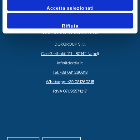
Accetta selezionati
Chi siamo
Contatti
Rifiuta
RESTIAMO IN CONTATTO
DORGROUP S.r.l.
C.so Garibaldi 111 - 80142 Napo
li
info@dordia.it
Tel: +39 081 260318
Whatsapp: +39 081260318
P.IVA 07095571217